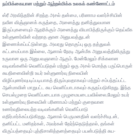
நம்பிக்கையான மற்றும் ஆற்றல்மிக்க உலக
க் கண்ணோட்டம்
ஸ்ரீ அரவிந்தரின் சிறந்த அசல் தன்மை, பரிணாம வளர்ச்சியின்
நவீன விஞ்ஞானக் கருத்தை, அனைத்து தனித்துவமான
இருப்புகளையும் ஆதரிக்கும் அனைத்து வியாபித்திருக்கும் தெய்வீக
உள்ளுணர்வின் வற்றாத ஞான அனுபவத்துடன்
இணைக்கப்பட்டுள்ளது. அவரது தொகுப்பு ஒரு தத்துவக்
கட்டமைப்பாக இல்லை, ஆனால் நேரடி ஆன்மீக அனுபவத்திலிருந்து
உருவான ஒரு அனுபவஞானம் ஆகும். மேன்மேலும் சிக்கலான
வடிவங்களில் வெளிப்படுதல் மற்றும் ஒரு அசல் மொத்த பருப்பொருள்
சுயநினைவின்றி உயர் உள்ளுணர்வு நிலையின்
விழிப்புணர்வுபடிப்படியாகத் திரும்புவதாகவும் மற்றும் சம்பந்தப்பட்ட
ஆன்மாவின் மாறுபட்ட சுய வெளிப்பாடாகவும் கருதப்படுகிறது. இந்த
செயல்முறை வெளிப்படையாக முழுமையடையவில்லை,மேலும் உயர்
உள்ளுணர்வு நிலையின் பரிணாமம் மற்றும் குறைவான
உணர்வுநிலையற்ற வடிவங்களின் வெளிப்பாடு
எதிர்பார்க்கப்படுகிறது. ஆனால் பெருமனதின் வளர்ச்சியுடன்,
தனிப்பட்ட மனிதர்கள், அவர்கள் தேர்ந்தெடுத்தால், தங்கள்
விருப்பத்தையும் புத்திசாலித்தனத்தையும் பயன்படுத்தி சுய-