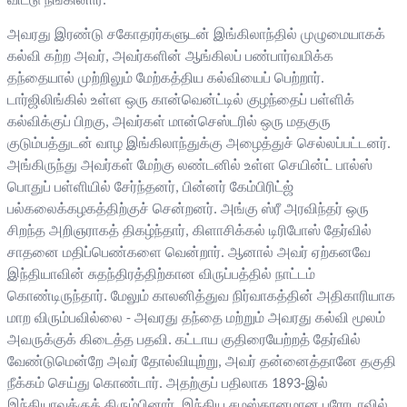
விட்டு நீங்கினார்.
அவரது இரண்டு சகோதரர்களுடன் இங்கிலாந்தில் முழுமையாகக்
கல்வி கற்ற அவர், அவர்களின் ஆங்கிலப் பண்பார்வமிக்க
தந்தையால் முற்றிலும் மேற்கத்திய கல்வியைப் பெற்றார்.
டார்ஜிலிங்கில் உள்ள ஒரு கான்வென்ட்டில் குழந்தைப் பள்ளிக்
கல்விக்குப் பிறகு, அவர்கள் மான்செஸ்டரில் ஒரு மதகுரு
குடும்பத்துடன் வாழ இங்கிலாந்துக்கு அழைத்துச் செல்லப்பட்டனர்.
அங்கிருந்து அவர்கள் மேற்கு லண்டனில் உள்ள செயின்ட் பால்ஸ்
பொதுப் பள்ளியில் சேர்ந்தனர், பின்னர் கேம்பிரிட்ஜ்
பல்கலைக்கழகத்திற்குச் சென்றனர். அங்கு ஸ்ரீ அரவிந்தர் ஒரு
சிறந்த அறிஞராகத் திகழ்ந்தார், கிளாசிக்கல் டிரிபோஸ் தேர்வில்
சாதனை மதிப்பெண்களை வென்றார். ஆனால் அவர் ஏற்கனவே
இந்தியாவின் சுதந்திரத்திற்கான விருப்பத்தில் நாட்டம்
கொண்டிருந்தார். மேலும் காலனித்துவ நிர்வாகத்தின் அதிகாரியாக
மாற விரும்பவில்லை - அவரது தந்தை மற்றும் அவரது கல்வி மூலம்
அவருக்குக் கிடைத்த பதவி. கட்டாய குதிரையேற்றத் தேர்வில்
வேண்டுமென்றே அவர் தோல்வியுற்று, அவர் தன்னைத்தானே தகுதி
நீக்கம் செய்து கொண்டார். அதற்குப் பதிலாக 1893-இல்
இந்தியாவுக்குத் திரும்பினார், இந்திய சமஸ்தானமான பரோடாவில்