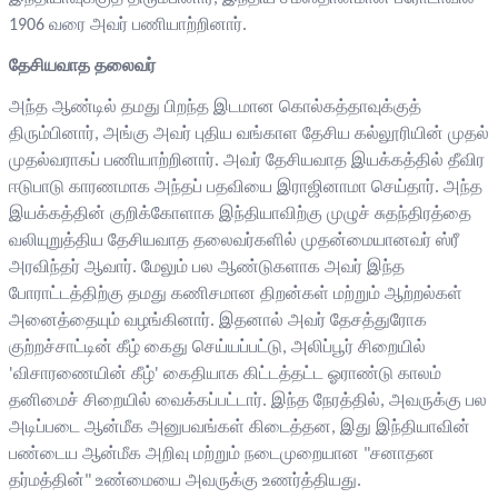
1906 வரை அவர் பணியாற்றினார்.
தேசியவா
த
தலைவர்
அந்த ஆண்டில் தமது பிறந்த இடமான கொல்கத்தாவுக்குத்
திரும்பினார், அங்கு அவர் புதிய வங்காள தேசிய கல்லூரியின் முதல்
முதல்வராகப் பணியாற்றினார். அவர் தேசியவாத இயக்கத்தில் தீவிர
ஈடுபாடு காரணமாக அந்தப் பதவியை இராஜினாமா செய்தார். அந்த
இயக்கத்தின் குறிக்கோளாக இந்தியாவிற்கு முழுச் சுதந்திரத்தை
வலியுறுத்திய தேசியவாத தலைவர்களில் முதன்மையானவர் ஸ்ரீ
அரவிந்தர் ஆவார். மேலும் பல ஆண்டுகளாக அவர் இந்த
போராட்டத்திற்கு தமது கணிசமான திறன்கள் மற்றும் ஆற்றல்கள்
அனைத்தையும் வழங்கினார். இதனால் அவர் தேசத்துரோக
குற்றச்சாட்டின் கீழ் கைது செய்யப்பட்டு, அலிப்பூர் சிறையில்
'விசாரணையின் கீழ்' கைதியாக கிட்டத்தட்ட ஓராண்டு காலம்
தனிமைச் சிறையில் வைக்கப்பட்டார். இந்த நேரத்தில், அவருக்கு பல
அடிப்படை ஆன்மீக அனுபவங்கள் கிடைத்தன, இது இந்தியாவின்
பண்டைய ஆன்மீக அறிவு மற்றும் நடைமுறையான "சனாதன
தர்மத்தின்" உண்மையை அவருக்கு உணர்த்தியது.