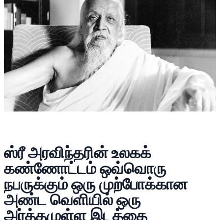
ஸ்ரீ அரவிந்தரின் உலகக்
கண்ணோட்டம் ஒவ்வொரு
நபருக்கும் ஒரு முற்போக்கான
அண்ட வெளியில் ஒரு
அர்த்தமுள்ள இடத்தை