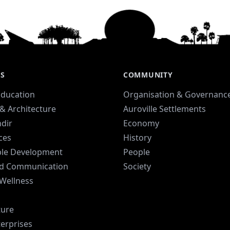
ES
COMMUNITY
Education
Organisation & Governanc
& Architecture
Auroville Settlements
dir
Economy
ices
History
ble Development
People
d Communication
Society
 Wellness
ture
terprises