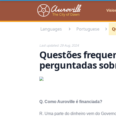
Auroville
Visio
Languages
Portuguese
Q
Last updated:
29 Aug, 2024
Questões freque
perguntadas sob
Q. Como Auroville é financiada?
R. Uma parte do dinheiro vem do Governo 