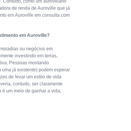
e. Contudo, como um auroviliano
dora de renda de Auroville que já
to em Auroville em consulta com
stimento em Auroville?
, moradias ou negócios em
emente investindo em terras,
etiva. Pessoas montando
m uma já existente) podem esperar
es de levar um estilo de vida
eria, contudo, ser claramente
o é um meio de ganhar a vida,