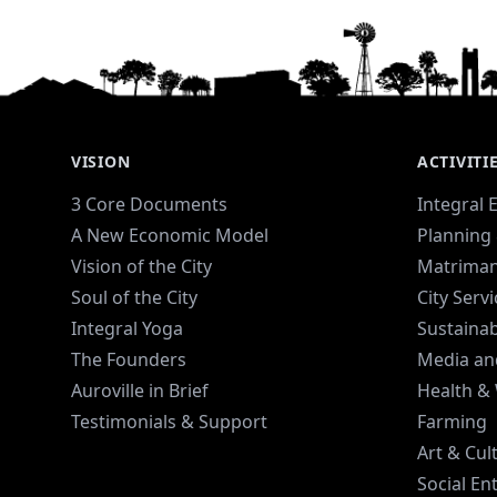
VISION
ACTIVITI
3 Core Documents
Integral 
A New Economic Model
Planning 
Vision of the City
Matriman
Soul of the City
City Serv
Integral Yoga
Sustaina
The Founders
Media an
Auroville in Brief
Health &
Testimonials & Support
Farming
Art & Cul
Social En